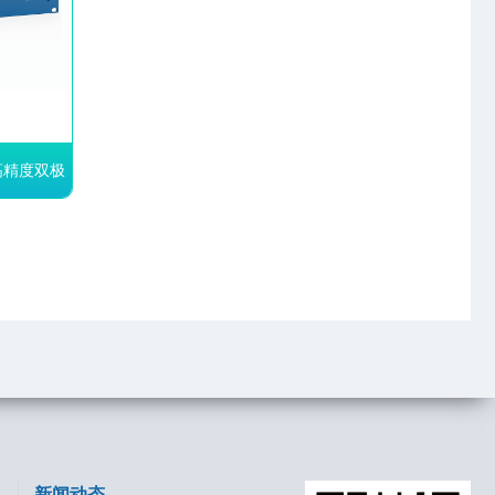
 高精度双极
20 高
测阈值
形
参数的实
测模块
新闻动态