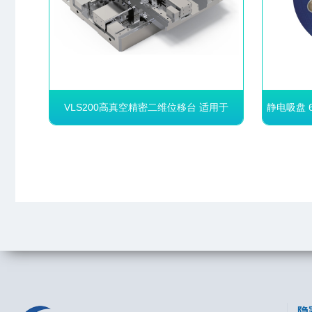
VLS200高真空精密二维位移台 适用于
静电吸盘 6
10⁻⁵Pa真空环境
VLS200高真空精密二维位移台 适
静电吸盘
用于10⁻⁵Pa真空环境
超高真
X、Y两轴
库伦
行程：
支持
300-400 mm（X轴）
适用于
220-320 mm（Y轴）
静电
双向重复精度：±0.25 μm（X、Y轴）
吸附
最大负载：13.5 Kg
吸附
-5
适用于10
Pa及以下（超）高真空环境
适用
平台材料可选非磁性材料，整体漏磁可
吸附
达nT级
电材
隐