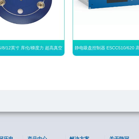
/8/12英寸 库伦/梯度力 超高真空
静电吸盘控制器 ESCC510/620
适用
电源
 6/8/12英寸 库伦/梯度力
静电吸盘控制器 ESCC510/6
空适用
精度双极电源
型吸盘或梯度力吸盘
高精度的吸附电压输出
双电极、多电极、叉指电极等设计
毫秒级吸附响应速度
支持晶圆状态监测，可配置检
-5
10
Pa及以下超高真空环境
可灵活配置的吸附/脱吸电压波
吸附力大
支持电压、电流、电容等关键
面全局面型精度高
时监测
面表面图形可定制
可提供控制器内部环境温度检
于无磁环境
可提供穿刺电压及检测模块
对象包括晶圆，蓝宝石、玻璃等介
料
冠压电
产品中心
解决方案
关于隐冠