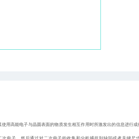
其使用高能电子与晶圆表面的物质发生相互作用时所激发出的信息进行成
子，然后通过对二次电子的收集和分析捕捉到缺陷或者关键尺寸。主要用于半导