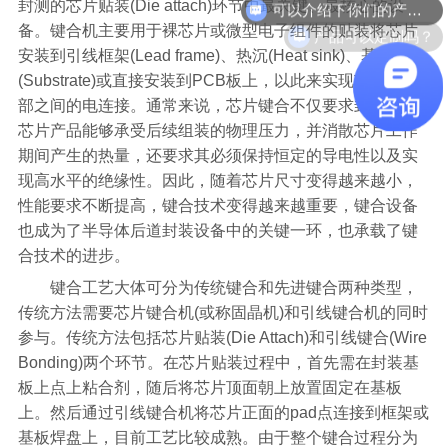
封测的芯片贴装(Die attach)环节中最关键、最核心的设
产品可以定制吗？
备。键合机主要用于裸芯片或微型电子组件的贴装将芯片
安装到引线框架(Lead frame)、热沉(Heat sink)、基板
(Substrate)或直接安装到PCB板上，以此来实现芯片与外
部之间的电连接。通常来说，芯片键合不仅要求封装好的
芯片产品能够承受后续组装的物理压力，并消散芯片工作
期间产生的热量，还要求其必须保持恒定的导电性以及实
现高水平的绝缘性。因此，随着芯片尺寸变得越来越小，
性能要求不断提高，键合技术变得越来越重要，键合设备
也成为了半导体后道封装设备中的关键一环，也承载了键
合技术的进步。
键合工艺大体可分为传统键合和先进键合两种类型，
传统方法需要芯片键合机(或称固晶机)和引线键合机的同时
参与。传统方法包括芯片贴装(Die Attach)和引线键合(Wire
Bonding)两个环节。在芯片贴装过程中，首先需在封装基
板上点上粘合剂，随后将芯片顶面朝上放置固定在基板
上。然后通过引线键合机将芯片正面的pad点连接到框架或
基板焊盘上，目前工艺比较成熟。由于整个键合过程分为