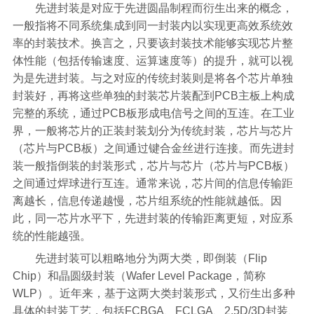
先进封装是对应于先进圆晶制程而衍生出来的概念，
一般指将不同系统集成到同一封装内以实现更高效系统效
率的封装技术。换言之，只要该封装技术能够实现芯片整
体性能（包括传输速度、运算速度等）的提升，就可以视
为是先进封装。与之对应的传统封装则是将各个芯片单独
封装好，再将这些单独的封装芯片装配到PCB主板上构成
完整的系统，通过PCB板形成电信号之间的互连。在工业
界，一般将芯片的正装封装划分为传统封装，芯片与芯片
（芯片与PCB板）之间通过键合金丝进行连接。而先进封
装一般指倒装的封装形式，芯片与芯片（芯片与PCB板）
之间通过焊球进行互连。通常来说，芯片间的信息传输距
离越长，信息传递越慢，芯片组系统的性能就越低。因
此，同一芯片水平下，先进封装的传输距离更短，对应系
统的性能越强。
先进封装可以粗略地分为两大类，即倒装（Flip
Chip）和晶圆级封装（Wafer Level Package，简称
WLP）。近年来，基于这两大类封装形式，又衍生出多种
具体的封装工艺，包括FCBGA、FCLGA、2.5D/3D封装、