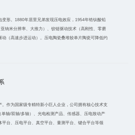
形。1880年居里兄弟发现压电效应，1954年锆钛酸铅
术（亚纳米分辨率、大推力）、铰链驱动技术（高刚性、零磨
驱动（高速步进运动）。压电陶瓷叠堆较单片陶瓷可降低约
系
产。作为国家级专精特新小巨人企业，公司拥有核心技术支
（单轴/双轴/多轴）、光电检测产品、传感器、压电致动产
体平台、压电平台、真空平台、量测平台、键合平台等领
。