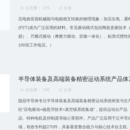
点击量： 276
分享


压电效应指机械能与电能相互转换的物理现象：加压生电，通电变
(PZT)成为广泛应用的材料。常见驱动模式包括陶瓷直驱技
损）、尺蠖式驱动（摩擦力驱动、宏微一体化）、粘滑式惯性
100倍工作电压。）
半导体装备及高端装备精密运动系统产品体
点击量： 146
分享


隐冠半导体专注半导体装备及高端装备精密运动系统研发与生
柱"压电驱动+磁悬浮技术+真空级系统集成"，提供运动台产品
品、特种电机及控制器等核心零部件。产品广泛应用于泛半导
域，有效专利超270件，具备垂直整合能力与核心技术自主权