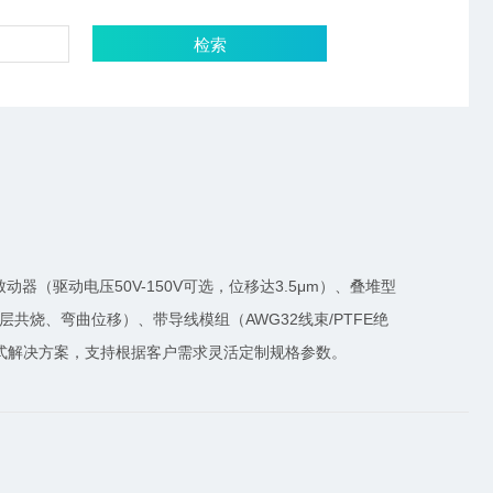
检索
器（驱动电压50V-150V可选，位移达3.5μm）、叠堆型
多层共烧、弯曲位移）、带导线模组（AWG32线束/PTFE绝
式解决方案，支持根据客户需求灵活定制规格参数。