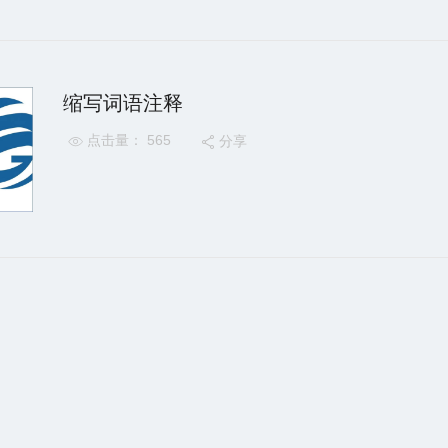
缩写词语注释
点击量： 565
分享

