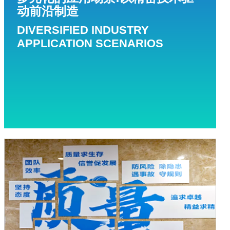
动前沿制造
DIVERSIFIED INDUSTRY
APPLICATION SCENARIOS