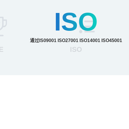
ISO
通过IS09001 ISO27001 ISO14001 ISO45001
E
ISO