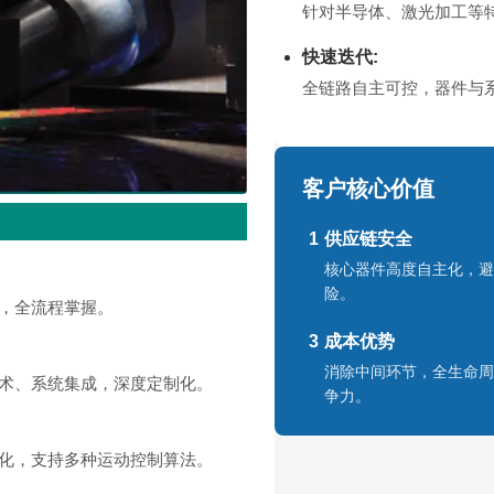
针对半导体、激光加工等
快速迭代:
全链路自主可控，器件与
客户核心价值
1
供应链安全
核心器件高度自主化，避
险。
，全流程掌握。
3
成本优势
消除中间环节，全生命周
术、系统集成，深度定制化。
争力。
化，支持多种运动控制算法。