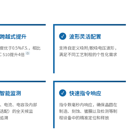
跨越式提升
波形灵活配置
优于0.5%F.S.，相比
支持自定义吸附/脱吸电压波形，
C 510提升4倍
满足不同工艺制程的个性化需求
①
智能监测
快速指令响应
、电流、电容及内部
指令数毫秒内响应，确保晶圆在
选配）的全天候监
制造、刻蚀、镀膜以及检测等制
追溯
程设备中的精准定位和释放