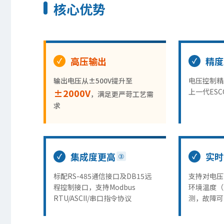
核心优势
高压输出
精度
输出电压从±500V提升至
电压控制精度
±2000V
上一代ESC
，满足更严苛工艺需
求
集成度更高
实时
③
标配RS-485通信接口及DB15远
支持对电压
程控制接口，支持Modbus
环境温度（
RTU/ASCII/串口指令协议
测，故障可