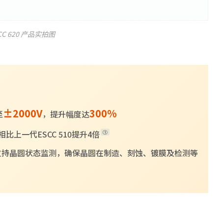
CC 620 产品实拍图
±2000V
300%
至
，提升幅度达
相比上一代ESCC 510提升4倍
①
支持晶圆状态监测，确保晶圆在制造、刻蚀、镀膜及检测等