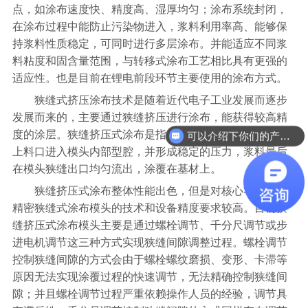
点，如涂布速度快、精度高、湿厚均匀；涂布系统封闭，
在涂布过程中能防止污染物进入，浆料利用率高、能够保
持浆料性质稳定，可同时进行多层涂布。并能适应不同浆
料粘度和固含量范围，与转移式涂布工艺相比具有更强的
适应性。也是目前在锂电前段环节主要使用的涂布方式。
狭缝式挤压涂布技术是随着近代电子工业发展而逐步
发展而来的，主要通过狭缝挤压进行涂布，能获得较高精
可以介绍下你们的产品么
度的涂层。狭缝挤压式涂布是指一定流量的浆料从挤压头
产品可以定制吗？
上料口进入模头内部型腔，并形成稳定的压力，浆料最后
在模头狭缝出口均匀流出，涂覆在基材上。
狭缝挤压式涂布整体性能出色，但是对核心零部件高
精密狭缝式涂布模头的技术和设备精度要求较高。目前狭
缝挤压式涂布模头主要是通过螺栓调节、千分尺调节或步
进电机调节这三种方式实现狭缝间隙调整过程。螺栓调节
控制狭缝间隙的方式会由于螺栓螺纹磨损、变形、卡滞等
原因无法实现涂覆过程的快速调节，无法精确控制狭缝间
隙；并且螺栓调节过程严重依赖操作人员的经验，调节具