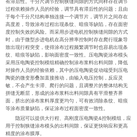
有滞后性。千分尺调节控制狭缝间隙的方式同样存在调节
过程依赖操作人员的经验，调节具有滞后性的问题；且由
于每个千分尺结构单独连接一个调节片，调节片之间存在
高度差，导致涂布过程出现条纹、暗痕等缺陷，存在面密
度控制失效的风险。而采用步进电机控制狭缝间隙的方式
时，由于微型步进电机在高分辨率控制时存在爬行现象导
致出现行程突变，使得涂布过程频繁调节时也容易出现条
纹、暗痕等缺陷，影响面密度一致性。压电陶瓷涂布模头
采用压电陶瓷控制模组精确控制涂布浆料出料间隙，降低
对操作人员的经验依赖，其中的压电陶瓷促动端受到压电
陶瓷的微变形叠加直接推动，由输入电压控制，反应灵
敏，不会产生卡滞、爬行的问题，且调整片的整体结构无
拼缝无断层，形成的涂布浆料出料间隙具有平滑整齐界
面，挤出的涂布浆料厚度更均匀，可有效消除条纹、暗痕
等涂布质量缺陷，保证涂布过程面密度一致性。
隐冠可以提供大行程、高刚度压电陶瓷&控制模组，应
用于控制狭缝涂布模头的出料间隙，保证更快响应和更高
精度的涂布膜厚。